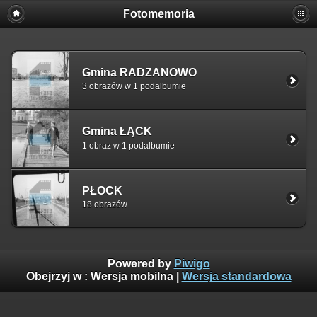
Fotomemoria
Gmina RADZANOWO
3 obrazów w 1 podalbumie
Gmina ŁĄCK
1 obraz w 1 podalbumie
PŁOCK
18 obrazów
Powered by
Piwigo
Obejrzyj w :
Wersja mobilna
|
Wersja standardowa